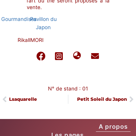
l’art du thé seront proposés à la
vente.
Gourmandises
Pavillon du
Japon
Rika
IIMORI
N° de stand : 01
Lsaquarelle
Petit Soleil du Japon
A propos
Les pages