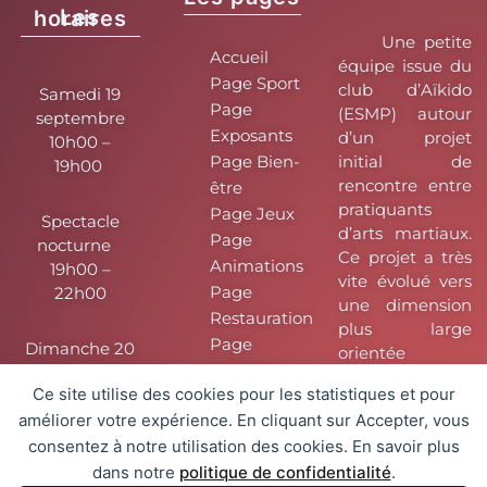
Les horaires
Une petite
Accueil
équipe issue du
Page Sport
club d’Aïkido
Samedi 19
Page
(ESMP) autour
septembre
Exposants
d’un projet
10h00 –
Page Bien-
initial de
19h00
rencontre entre
être
pratiquants
Page Jeux
Spectacle
d’arts martiaux.
Page
nocturne
Ce projet a très
Animations
19h00 –
vite évolué vers
Page
22h00
une dimension
Restauration
plus large
Page
Dimanche 20
orientée
Pratique
septembre
traditions
Ce site utilise des cookies pour les statistiques et pour
10h00 – 17h00
asiatiques et
améliorer votre expérience. En cliquant sur Accepter, vous
plus
Politique de
consentez à notre utilisation des cookies. En savoir plus
Comment venir
spécialement
confidentialité
Japon.
dans notre
politique de confidentialité
.
Plan du site