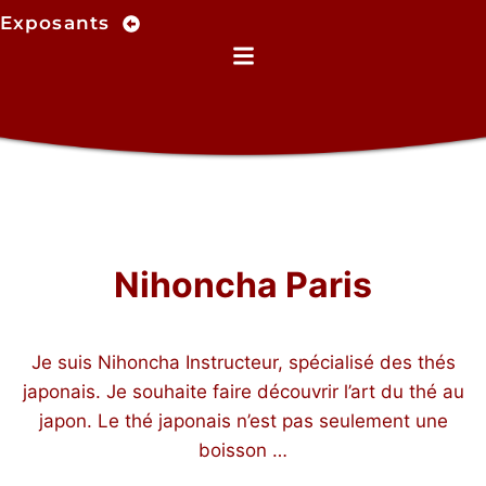
Exposants
N
i
h
o
n
c
h
a
P
a
r
i
s
Je suis Nihoncha Instructeur, spécialisé des thés
japonais. Je souhaite faire découvrir l’art du thé au
japon. Le thé japonais n’est pas seulement une
boisson …